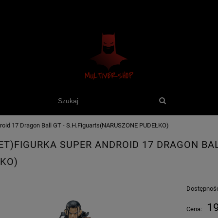
roid 17 Dragon Ball GT - S.H.Figuarts(NARUSZONE PUDEŁKO)
ET)FIGURKA SUPER ANDROID 17 DRAGON BAL
KO)
Dostępnoś
19
Cena: