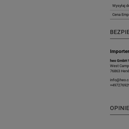
Wysyłaj d
Cena Emp
BEZPI
Importe
heo GmbH 
West Camp
76863 Herx
info@heo.
+49727692
OPINI