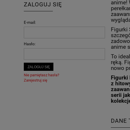
anime! 
ZALOGUJ SIĘ
perełka
zaawans
wygląda
E-mail:
Figurki
szczegó
zadowol
Hasło:
anime sp
To idea
ręką. F
ZALOGUJ SIĘ
nowo pr
Nie pamiętasz hasła?
Figurki
Zarejestruj się
z hitow
zaawans
serii j
kolekcję
DANE 