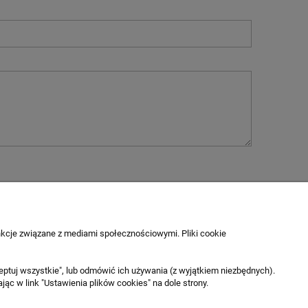
nkcje związane z mediami społecznościowymi. Pliki cookie
MOJE KONTO
Twoje zamówienia
eptuj wszystkie", lub odmówić ich używania (z wyjątkiem niezbędnych).
Ustawienia konta
c w link "Ustawienia plików cookies" na dole strony.
Ulubione