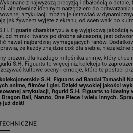
Wykonane z najwyższą precyzją i dbałością o detale, fi
mi, ale również idealnym narzędziem do odtwarzania 
owanej artykulacji można je ustawiać w dynamicznych
ją jak żywcem wyjęte z ekranu, od scen walk po ku
 S.H. Figuarts charakteryzują się wyjątkową jakością 
ł, od mimiki twarzy po drobne akcesoria, jest odwzo
ić nawet najbardziej wymagających fanów. Dodatkowo,
rawia, że każdy znajdzie coś dla siebie, niezależnie o
lny prezent dla każdego miłośnika anime, który chce
igurki S.H. Figuarts to więcej niż kolekcja to zaprosz
zeżywać kultowe sceny i emocje, które te postaci prz
 kolekcjonerskie S.H. Figuarts od Bandai Tamashii 
ych anime, filmów i gier. Dzięki wysokiej jakości wy
owanej artykulacji, figurki S.H. Figuarts to idealny
ak Dragon Ball, Naruto, One Piece i wielu innych. Spr
 już dziś!
TECHNICZNE