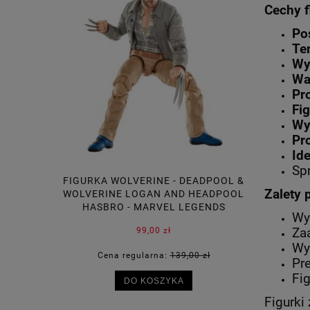
Cechy f
Po
Te
Wy
Wa
Pr
Fi
Wy
Pro
Id
Sp
FIGURKA WOLVERINE - DEADPOOL &
FIGURKA G
Zalety 
WOLVERINE LOGAN AND HEADPOOL
ROSE DR
HASBRO - MARVEL LEGENDS
Wy
99,00 zł
Za
Wy
Cena regularna:
139,00 zł
Cen
Pr
Fi
DO KOSZYKA
Figurki 