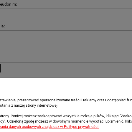
seudonim:
ia:
tawienia, prezentować spersonalizowane treści i reklamy oraz udostępniać fu
 KLIENTA
POMOC
tania z naszej strony internetowej.
atności
Regulamin sklepu
trony. Poniżej możesz zaakceptować wszystkie rodzaje plików, klikając "Zaakc
ej Zadawane Pytania (FAQ)
Polityka prywatności
ody". Udzieloną zgodę możesz w dowolnym momencie wycofać lub zmienić, klikają
ojalnościowy
zania danych osobowych znajdziesz w Polityce prywatności.
Klarna – zapłać później