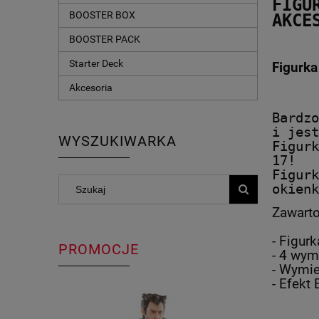
FIGU
BOOSTER BOX
AKCE
BOOSTER PACK
Starter Deck
Figurka
Akcesoria
Bardzo
i jest
WYSZUKIWARKA
Figurk
17!
Figurk
okienk
Zawarto
- Figur
PROMOCJE
- 4 wym
- Wymie
- Efekt