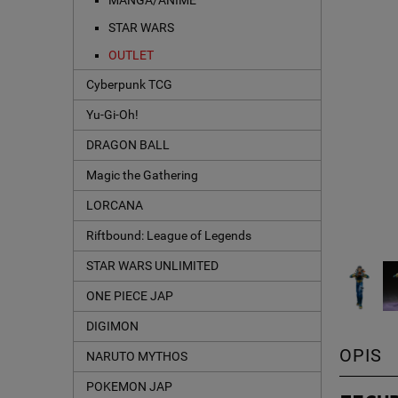
MANGA/ANIME
STAR WARS
OUTLET
Cyberpunk TCG
Yu-Gi-Oh!
DRAGON BALL
Magic the Gathering
LORCANA
Riftbound: League of Legends
STAR WARS UNLIMITED
ONE PIECE JAP
DIGIMON
OPIS
NARUTO MYTHOS
POKEMON JAP