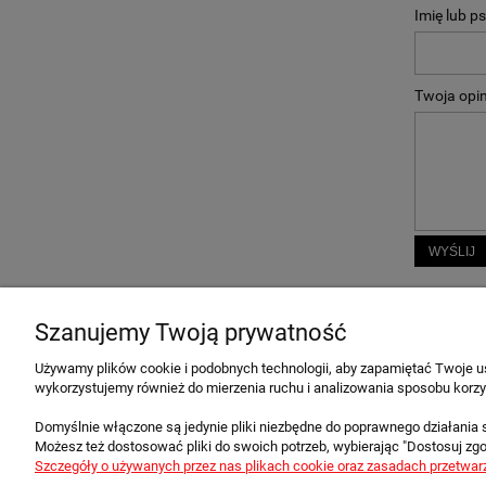
Imię lub p
Twoja opin
WYŚLIJ
Szanujemy Twoją prywatność
Używamy plików cookie i podobnych technologii, aby zapamiętać Twoje us
O FIRMIE
OBSŁUGA
wykorzystujemy również do mierzenia ruchu i analizowania sposobu korzys
Kontakt i dane firmy
Metody pł
Domyślnie włączone są jedynie pliki niezbędne do poprawnego działania s
Blog
Najczęści
Możesz też dostosować pliki do swoich potrzeb, wybierając "Dostosuj zg
Odkryj więcej
Program L
Szczegóły o używanych przez nas plikach cookie oraz zasadach przetwar
Bezpieczeństwo i Zaufanie
Płatności 