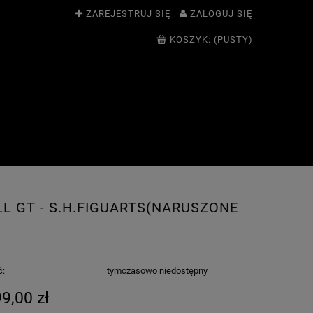
ZAREJESTRUJ SIĘ
ZALOGUJ SIĘ
KOSZYK:
(PUSTY)
L GT - S.H.FIGUARTS(NARUSZONE
ć:
tymczasowo niedostępny
9,00 zł