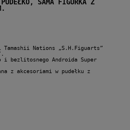
PUDEŁKO, SAMA FIGURKA Z 
M.
 Tamashii Nations „S.H.Figuarts” 
”. 
 i bezlitosnego Androida Super 
na z akcesoriami w pudełku z 