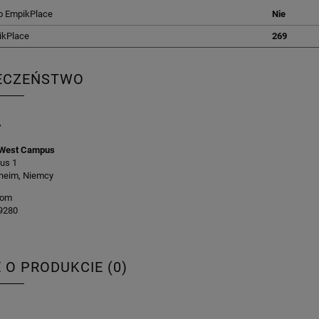
o EmpikPlace
Nie
ikPlace
269
ECZEŃSTWO
r
West Campus
us 1
heim, Niemcy
com
9280
E O PRODUKCIE (0)