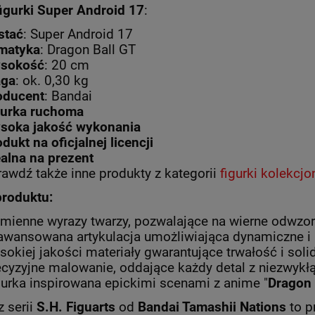
igurki Super Android 17
:
stać
: Super Android 17
matyka
: Dragon Ball GT
sokość
: 20 cm
ga
: ok. 0,30 kg
oducent
: Bandai
gurka ruchoma
soka jakość wykonania
dukt na oficjalnej licencji
ealna na prezent
rawdź także inne produkty z kategorii
figurki kolekcjo
OKU BLACK SUPER SAIYAN
FIGURKA SUPER SAIYAN 4 GOKU M
produktu:
AGON BALL SUPER S.H.
DRAGON BALL DAIMA S.H. FIGUAR
FIGUARTS 14 CM
CM
mienne wyrazy twarzy, pozwalające na wierne odwzo
159,00 zł
249,00 zł
awansowana artykulacja umożliwiająca dynamiczne i 
sokiej jakości materiały gwarantujące trwałość i sol
a regularna:
189,00 zł
Cena regularna:
299,00 zł
ecyzyjne malowanie, oddające każdy detal z niezwykł
gurka inspirowana epickimi scenami z anime "
Dragon 
DO KOSZYKA
DO KOSZYKA
z serii
S.H. Figuarts
od
Bandai Tamashii Nations
to p