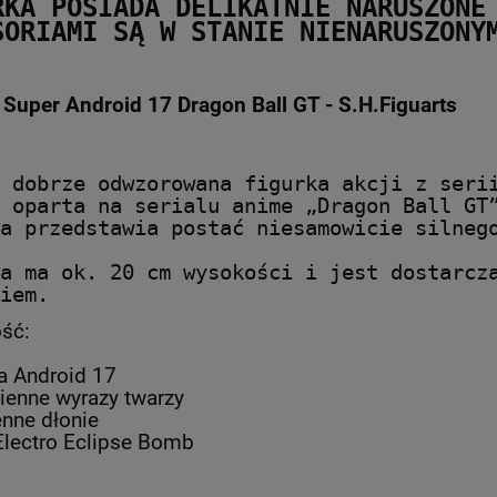
RKA POSIADA DELIKATNIE NARUSZONE 
SORIAMI SĄ W STANIE NIENARUSZONY
 Super Android 17 Dragon Ball GT - S.H.Figuarts
 dobrze odwzorowana figurka akcji z serii
 oparta na serialu anime „Dragon Ball GT
a przedstawia postać niesamowicie silnego
a ma ok. 20 cm wysokości i jest dostarcza
iem.
ść:
ka Android 17
ienne wyrazy twarzy
nne dłonie
 Electro Eclipse Bomb