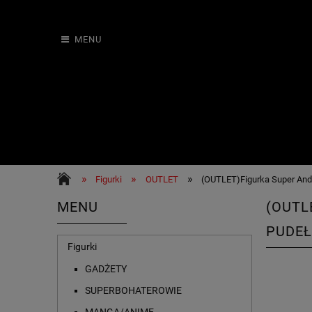
MENU
»
»
»
Figurki
OUTLET
(OUTLET)Figurka Super And
MENU
(OUTL
PUDEŁ
Figurki
GADŻETY
SUPERBOHATEROWIE