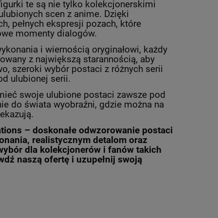
gurki te są nie tylko kolekcjonerskimi
ulubionych scen z anime. Dzięki
, pełnych ekspresji pozach, które
ltowe momenty dialogów.
wykonania i wiernością oryginałowi, każdy
rowany z największą starannością, aby
 szeroki wybór postaci z różnych serii
d ulubionej serii.
 mieć swoje ulubione postaci zawsze pod
enie do świata wyobraźni, gdzie można na
ekazują.
Nations – doskonałe odwzorowanie postaci
konania, realistycznym detalom oraz
 wybór dla kolekcjonerów i fanów takich
awdź naszą ofertę i uzupełnij swoją