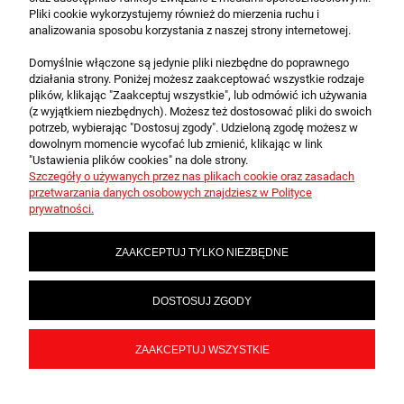
Pliki cookie wykorzystujemy również do mierzenia ruchu i
analizowania sposobu korzystania z naszej strony internetowej.
Domyślnie włączone są jedynie pliki niezbędne do poprawnego
działania strony. Poniżej możesz zaakceptować wszystkie rodzaje
plików, klikając "Zaakceptuj wszystkie", lub odmówić ich używania
O FIRMIE
(z wyjątkiem niezbędnych). Możesz też dostosować pliki do swoich
potrzeb, wybierając "Dostosuj zgody". Udzieloną zgodę możesz w
dowolnym momencie wycofać lub zmienić, klikając w link
OBSŁUGA KLIENTA
"Ustawienia plików cookies" na dole strony.
Szczegóły o używanych przez nas plikach cookie oraz zasadach
przetwarzania danych osobowych znajdziesz w Polityce
prywatności.
POMOC
ZAAKCEPTUJ TYLKO NIEZBĘDNE
MOJE KONTO
DOSTOSUJ ZGODY
Multivershop.pl - Karty i Akcesoria Kolekcjonerskie
ZAAKCEPTUJ WSZYSTKIE
POKAŻ PEŁNĄ WERSJĘ STRONY
Sklep internetowy Shoper.pl