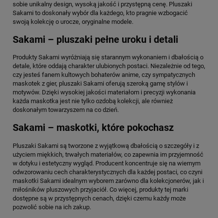
sobie unikalny design, wysoką jakość i przystępną cenę. Pluszaki
Sakami to doskonały wybór dla każdego, kto pragnie wzbogacić
swoją kolekcję o urocze, oryginalne modele.
Sakami – pluszaki pełne uroku i detali
Produkty Sakami wyróżniają się starannym wykonaniem i dbałością o
detale, które oddają charakter ulubionych postaci. Niezależnie od tego,
czy jesteś fanem kultowych bohaterów anime, czy sympatycznych
maskotek z gier, pluszaki Sakami oferują szeroką gamę stylów i
motywów. Dzięki wysokiej jakości materiałom i precyzji wykonania
każda maskotka jest nie tylko ozdobą kolekcji, ale również
doskonałym towarzyszem na co dzień.
Sakami – maskotki, które pokochasz
Pluszaki Sakami są tworzone z wyjątkową dbałością o szczegóły i z
użyciem miękkich, trwałych materiałów, co zapewnia im przyjemność
w dotyku i estetyczny wygląd. Producent koncentruje się na wiernym
odwzorowaniu cech charakterystycznych dla każdej postaci, co czyni
maskotki Sakami idealnym wyborem zarówno dla kolekcjonerów, jak i
miłośników pluszowych przyjaciół. Co więcej, produkty tej marki
dostępne są w przystępnych cenach, dzięki czemu każdy może
pozwolić sobie na ich zakup.