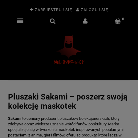
ZAREJESTRUJ SIĘ
ZALOGUJ SIĘ
Pluszaki Sakami – poszerz swoją
kolekcję maskotek
Sakami
to ceniony producent pluszaków kolekcjonerskich, który
zdobywa coraz większe uznanie wśród fanów popkultury. Marka
specjalizuje się w tworzeniu maskotek inspirowanych popularnymi
postaciami z anime, gier i filmów, oferując produkty, które łączą w