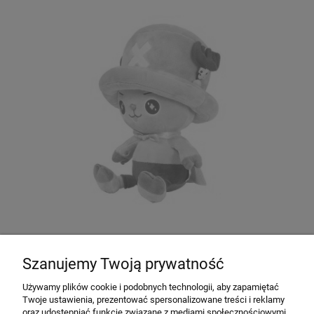
PLUSZAK ONE PIECE CHOPPER 25 CM
Szanujemy Twoją prywatność
Producent:
Sakami
Używamy plików cookie i podobnych technologii, aby zapamiętać
Twoje ustawienia, prezentować spersonalizowane treści i reklamy
99,00 zł
oraz udostępniać funkcje związane z mediami społecznościowymi.