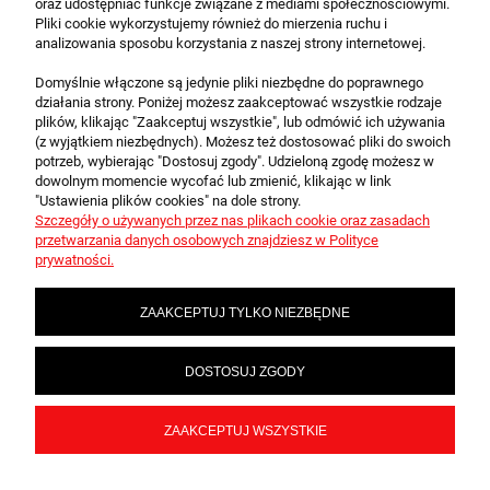
oraz udostępniać funkcje związane z mediami społecznościowymi.
Pliki cookie wykorzystujemy również do mierzenia ruchu i
analizowania sposobu korzystania z naszej strony internetowej.
Domyślnie włączone są jedynie pliki niezbędne do poprawnego
działania strony. Poniżej możesz zaakceptować wszystkie rodzaje
plików, klikając "Zaakceptuj wszystkie", lub odmówić ich używania
O FIRMIE
(z wyjątkiem niezbędnych). Możesz też dostosować pliki do swoich
potrzeb, wybierając "Dostosuj zgody". Udzieloną zgodę możesz w
dowolnym momencie wycofać lub zmienić, klikając w link
"Ustawienia plików cookies" na dole strony.
OBSŁUGA KLIENTA
Szczegóły o używanych przez nas plikach cookie oraz zasadach
przetwarzania danych osobowych znajdziesz w Polityce
prywatności.
POMOC
ZAAKCEPTUJ TYLKO NIEZBĘDNE
MOJE KONTO
DOSTOSUJ ZGODY
Multivershop.pl - Karty i Akcesoria Kolekcjonerskie
ZAAKCEPTUJ WSZYSTKIE
POKAŻ PEŁNĄ WERSJĘ STRONY