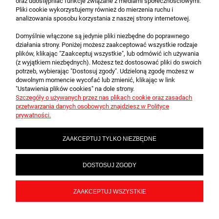
oraz udostępniać funkcje związane z mediami społecznościowymi.
anime. Już teraz wzbogać swoją kolekcję o
Pliki cookie wykorzystujemy również do mierzenia ruchu i
propozycje zgromadzone w tej kategorii
analizowania sposobu korzystania z naszej strony internetowej.
naszego sklepu!
Domyślnie włączone są jedynie pliki niezbędne do poprawnego
działania strony. Poniżej możesz zaakceptować wszystkie rodzaje
plików, klikając "Zaakceptuj wszystkie", lub odmówić ich używania
O FIRMIE
(z wyjątkiem niezbędnych). Możesz też dostosować pliki do swoich
potrzeb, wybierając "Dostosuj zgody". Udzieloną zgodę możesz w
dowolnym momencie wycofać lub zmienić, klikając w link
"Ustawienia plików cookies" na dole strony.
OBSŁUGA KLIENTA
Szczegóły o używanych przez nas plikach cookie oraz zasadach
przetwarzania danych osobowych znajdziesz w Polityce
prywatności.
POMOC
ZAAKCEPTUJ TYLKO NIEZBĘDNE
MOJE KONTO
DOSTOSUJ ZGODY
Multivershop.pl - Karty i Akcesoria Kolekcjonerskie
ZAAKCEPTUJ WSZYSTKIE
POKAŻ PEŁNĄ WERSJĘ STRONY