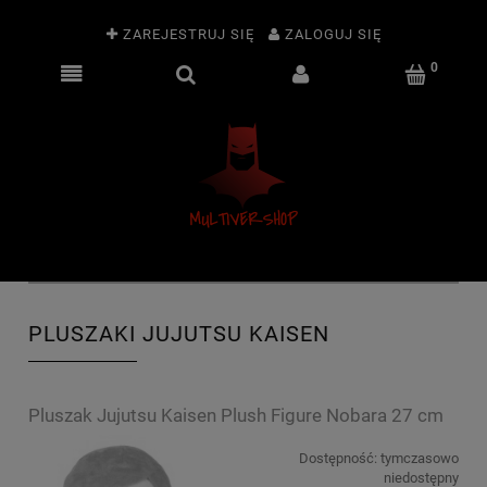
ZAREJESTRUJ SIĘ
ZALOGUJ SIĘ
PLUSZAKI JUJUTSU KAISEN
Pluszak Jujutsu Kaisen Plush Figure Nobara 27 cm
Dostępność:
tymczasowo
niedostępny