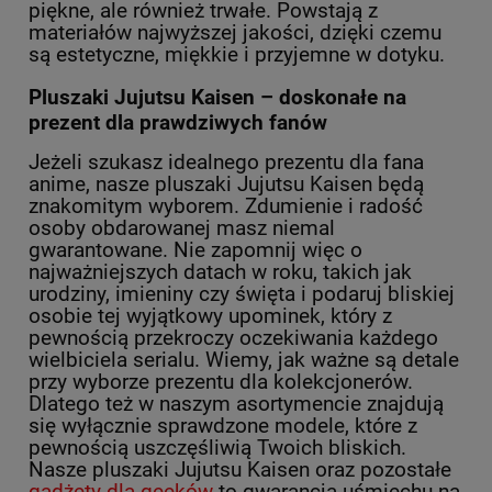
piękne, ale również trwałe. Powstają z
materiałów najwyższej jakości, dzięki czemu
są estetyczne, miękkie i przyjemne w dotyku.
Pluszaki Jujutsu Kaisen – doskonałe na
prezent dla prawdziwych fanów
Jeżeli szukasz idealnego prezentu dla fana
anime, nasze pluszaki Jujutsu Kaisen będą
znakomitym wyborem. Zdumienie i radość
osoby obdarowanej masz niemal
gwarantowane. Nie zapomnij więc o
najważniejszych datach w roku, takich jak
urodziny, imieniny czy święta i podaruj bliskiej
osobie tej wyjątkowy upominek, który z
pewnością przekroczy oczekiwania każdego
wielbiciela serialu. Wiemy, jak ważne są detale
przy wyborze prezentu dla kolekcjonerów.
Dlatego też w naszym asortymencie znajdują
się wyłącznie sprawdzone modele, które z
pewnością uszczęśliwią Twoich bliskich.
Nasze pluszaki Jujutsu Kaisen oraz pozostałe
gadżety dla geeków
to gwarancja uśmiechu na